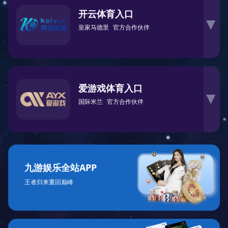
开云体育入口
▶
皇家马德里
官方合作伙伴
爱游戏体育入口
▶
国际米兰
官方合作伙伴
九游娱乐全站APP
王者归来重回巅峰